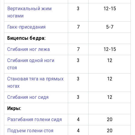
Вертикальный жим
3
12-15
ногами
Гакк-приседания
7
5-7
Бицепсы бедра:
Сгибания ног лежа
7
12-15
Сгибания одной ноги
3
12
стоя
Становая тяга на прямых
3
12
ногах
Сгибания ног сидя
3
12
Икры:
Разгибания голени сидя
4
20
Подъем голени стоя
4
20