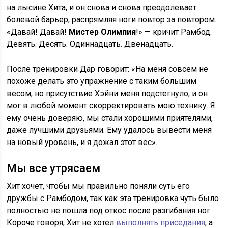
на лысине Хита, и он снова и снова преодолевает
болевой барьер, распрямляя ноги повтор за повтором.
«Давай! Давай!
Мистер Олимпия
!» — кричит Рамбод.
Девять. Десять. Одиннадцать. Двенадцать.
После тренировки Дар говорит: «На меня совсем не
похоже делать это упражнение с таким большим
весом, но присутствие Хэйни меня подстегнуло, и он
мог в любой момент скорректировать мою технику. Я
ему очень доверяю, мы стали хорошими приятелями,
даже лучшими друзьями. Ему удалось вывести меня
на новый уровень, и я дожал этот вес».
Мы все утрясаем
Хит хочет, чтобы мы правильно поняли суть его
дружбы с Рамбодом, так как эта тренировка чуть было
полностью не пошла под откос после разгибания ног.
Короче говоря, Хит не хотел
выполнять приседания
, а