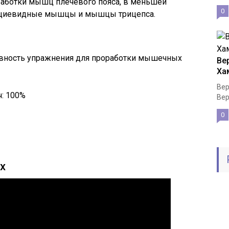
аботки мышц плечевого пояса, в меньшей
0
пециевидные мышцы и мышцы трицепса.
ность упражнения для проработки мышечных
Ве
Ха
Вер
: 100%
Вер
0
х