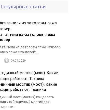
Популярные статьи
га гантели из-за головы лежа
ловер
а гантели из-за головы лежа Пуловер
овер лежа с гантелей:...
09.09.2020
одичный мостик (мост). Какие
шцы работают. Техника
дичный мост (мостик) как делать
вильно Ягодичный мостик для
нировки...