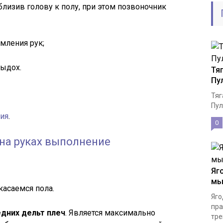
иблизив голову к полу, при этом позвоночник
мления рук;
выдох.
Тя
Пу
Тяг
Пул
ия
.
0
Яг
мы
касаемся пола.
Яго
пра
едних дельт плеч
. Является максимально
тре