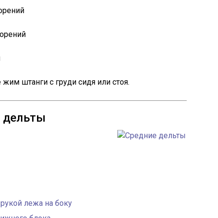
торений
торений
й
жим штанги с груди сидя или стоя.
е дельты
 рукой лежа на боку