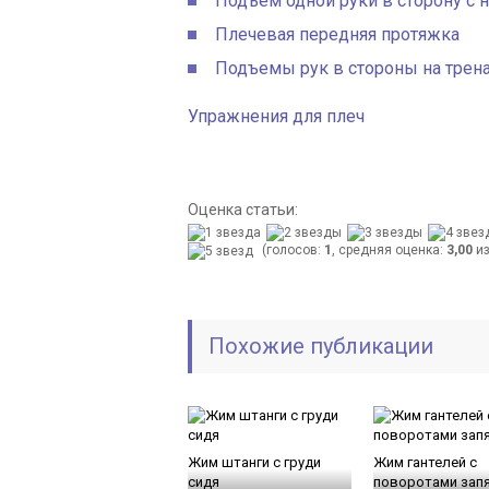
Подъем одной руки в сторону с 
Плечевая передняя протяжка
Подъемы рук в стороны на трен
Упражнения для плеч
Оценка статьи:
(голосов:
1
, средняя оценка:
3,00
из
Похожие публикации
Жим штанги с груди
Жим гантелей с
сидя
поворотами зап