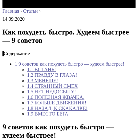
Главная
›
Статьи
›
14.09.2020
Как похудеть быстро. Худеем быстрее
— 9 советов
Содержание
1
9 советов как похудеть быстро — худеем быстрее!
1.1
ВСТАНЬ!
1.2
ПРАВДУ В ГЛАЗА!
1.3
МЕНЬШЕ!
1.4
СТРАННЫЙ СМЕХ
1.5
НЕТ НЕДОСЫПУ!
1.6
ПОЛЕЗНАЯ ЖВАЧКА.
1.7
БОЛЬШЕ ДВИЖЕНИЯ!
1.8
НАЗАД, К СКАКАЛКЕ!
1.9
ВМЕСТО БЕГА.
9 советов как похудеть быстро —
худеем быстрее!