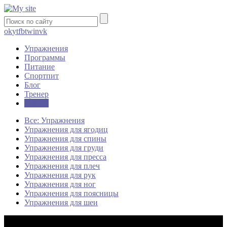
ok
yt
fb
tw
in
vk
Упражнения
Программы
Питание
Спортпит
Блог
Тренер
Статьи
Все: Упражнения
Упражнения для ягодиц
Упражнения для спины
Упражнения для груди
Упражнения для пресса
Упражнения для плеч
Упражнения для рук
Упражнения для ног
Упражнения для поясницы
Упражнения для шеи