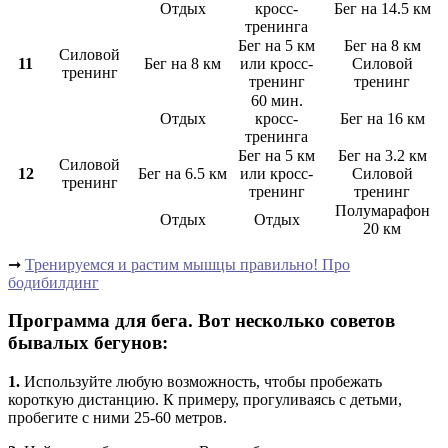
Отдых
кросс-
Бег на 14.5 км
тренинга
Бег на 5 км
Бег на 8 км
Силовой
11
Бег на 8 км
или кросс-
Силовой
тренинг
тренинг
тренинг
60 мин.
Отдых
кросс-
Бег на 16 км
тренинга
Бег на 5 км
Бег на 3.2 км
Силовой
12
Бег на 6.5 км
или кросс-
Силовой
тренинг
тренинг
тренинг
Полумарафон
Отдых
Отдых
20 км
➞
Тренируемся и растим мышцы правильно! Про
бодибилдинг
Программа для бега. Вот несколько советов
бывалых бегунов:
1.
Используйте любую возможность, чтобы пробежать
короткую дистанцию. К примеру, прогуливаясь с детьми,
пробегите с ними 25-60 метров.