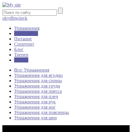
ok
yt
fb
tw
in
vk
Упражнения
Программы
Питание
Спортпит
Блог
Тренер
Статьи
Все: Упражнения
Упражнения для ягодиц
Упражнения для спины
Упражнения для груди
Упражнения для пресса
Упражнения для плеч
Упражнения для рук
Упражнения для ног
Упражнения для поясницы
Упражнения для шеи