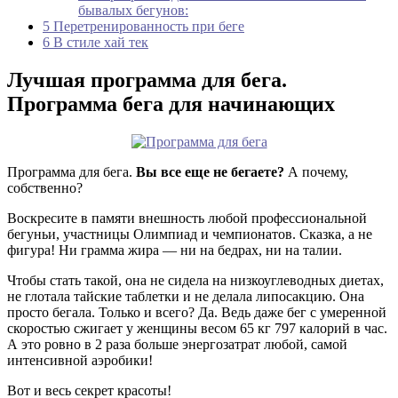
бывалых бегунов:
5
Перетренированность при беге
6
В стиле хай тек
Лучшая программа для бега.
Программа бега для начинающих
Программа для бега.
Вы все еще не бегаете?
А почему,
собственно?
Воскресите в памяти внешность любой профессиональной
бегуньи, участницы Олимпиад и чемпионатов. Сказка, а не
фигура! Ни грамма жира — ни на бедрах, ни на талии.
Чтобы стать такой, она не сидела на низкоуглеводных диетах,
не глотала тайские таблетки и не делала липосакцию. Она
просто бегала. Только и всего? Да. Ведь даже бег с умеренной
скоростью сжигает у женщины весом 65 кг 797 калорий в час.
А это ровно в 2 раза больше энергозатрат любой, самой
интенсивной аэробики!
Вот и весь секрет красоты!