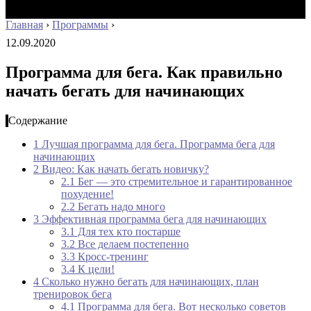
Главная
›
Программы
›
12.09.2020
Программа для бега. Как правильно
начать бегать для начинающих
Содержание
1
Лучшая программа для бега. Программа бега для
начинающих
2
Видео: Как начать бегать новичку?
2.1
Бег — это стремительное и гарантированное
похудение!
2.2
Бегать надо много
3
Эффективная программа бега для начинающих
3.1
Для тех кто постарше
3.2
Все делаем постепенно
3.3
Кросс-тренинг
3.4
К цели!
4
Сколько нужно бегать для начинающих, план
тренировок бега
4.1
Программа для бега. Вот несколько советов