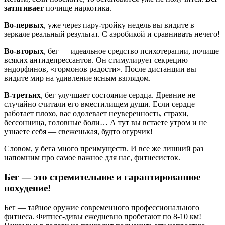
затягивает
почище наркотика.
Во-первых
, уже через пару-тройку недель вы видите в
зеркале реальный результат. С аэробикой и сравнивать нечего!
Во-вторых
, бег — идеальное средство психотерапии, почище
всяких антидепрессантов. Он стимулирует секрецию
эндорфинов, «гормонов радости». После дистанции вы
видите мир на удивление ясным взглядом.
В-третьих
, бег улучшает состояние сердца. Древние не
случайно считали его вместилищем души. Если сердце
работает плохо, вас одолевает неуверенность, страхи,
бессонница, головные боли… А тут вы встаете утром и не
узнаете себя — свеженькая, будто огурчик!
Словом, у бега много преимуществ. И все же лишний раз
напомним про самое важное для нас, фитнесисток.
Бег — это стремительное и гарантированное
похудение!
Бег — тайное оружие современного профессионального
фитнеса. Фитнес-дивы ежедневно пробегают по 8-10 км!