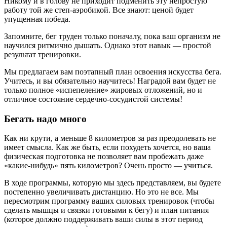
Никому и в голову не приходит подменить эту непростую
работу той же степ-аэробикой. Все знают: ценой будет
упущенная победа.
Запомните, бег труден только поначалу, пока ваш организм не
научился ритмично дышать. Однако этот навык — простой
результат тренировки.
Мы предлагаем вам поэтапный план освоения искусства бега.
Учитесь, и вы обязательно научитесь! Наградой вам будет не
только полное «испепеление» жировых отложений, но и
отличное состояние сердечно-сосудистой системы!
Бегать надо много
Как ни крути, а меньше 8 километров за раз преодолевать не
имеет смысла. Как же быть, если похудеть хочется, но ваша
физическая подготовка не позволяет вам пробежать даже
«какие-нибудь» пять километров? Очень просто — учиться.
В ходе программы, которую мы здесь представляем, вы будете
постепенно увеличивать дистанцию. Но это не все. Мы
пересмотрим программу ваших силовых тренировок (чтобы
сделать мышцы и связки готовыми к бегу) и план питания
(которое должно поддерживать ваши силы в этот период