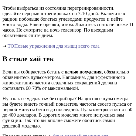
Чтобы выбраться из состояния перетренированности,
сделайте перерыв в тренировках на 7-10 дней. Включите в
рацион побольше богатых углеводами продуктов и пейте
много воды. Ешьте орешки, изюм. Ложитесь спать не позже 11
часов. Не смотрите на ночь телевизор. По выходным
обязательно спите днем.
➞
ТОПовые упражнения для мышц всего тела
В стиле хай тек
Если вы собираетесь бегать
с целью похудения
, обязательно
обзаведитесь пульсометром. Напомним, для эффективного
жиросжигания частота сердечных сокращений должна
составлять 60-70% от максимальной.
Ну а как ее «держать» без прибора? На дисплее пульсометра
вы будете видеть точный показатель частоты своего пульса от
первой минуты бега и до последней. Пульсометры стоят от 50
до 400 долларов. В дорогих моделях много ненужных вам
функций. Так что вы вполне сможете обойтись самой
дешевой моделью.