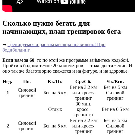
Сколько нужно бегать для
начинающих, план тренировок бега
➞
Тренируемся и растим мышцы правильно! Про
бодибилдинг
Если вам за 60
, то по этой же программе займитесь ходьбой.
Пройти в бодром темпе 20 километров — тоже достижение. И
оно так же благотворно скажется и на фигуре, и на здоровье.
Нед.
Пн.
Вт./Пт.
Ср./Сб.
Чт./Вск.
Бег на 3.2 км
Бег на 5 км
Силовой
1
Бег на 5 км
или кросс-
Силовой
тренинг
тренинг
тренинг
30 мин.
Отдых
кросс-
Бег на 6.5 км
тренинга
Бег на 3.2 км
Бег на 5 км
Силовой
2
Бег на 5 км
или кросс-
Силовой
тренинг
тренинг
тренинг