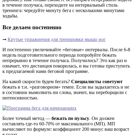
в течение получаса, переходите на интервальный стиль
тренинга: чередуйте минуту бега с несколькими минутами
ходьбы.
Все делаем постепенно
➞
Крутые упражнения для тренировки мышц ног
И постепенно увеличивайте «беговые» интервалы. После 6-8
недель подготовительного периода попробуйте бежать
непрерывно в течение получаса. Получилось? Это как раз и
означает, что дистанция покорилась, и вы готовы приступить
к предлагаемой нами беговой программе.
На какой скорости будем бегать?
Специалисты советуют
бежать в т.н. «разговорном» темпе. Если вы задыхаетесь и не
в состоянии вымолвить ни слова, значит, вы переборщили с
интенсивностью.
Более точный метод —
бежать по пульсу
. Он должен
составлять где-то 60-70% от максимального (МП). МП
вычисляют по формуле: коэффициент 200 минус ваш возраст
в годах.