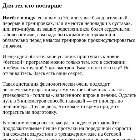
Для тех кто постарше
Имейте в виду
, если вам за 35, или у вас был длительный
перерыв в тренировках, или имеются неполадки в суставах,
или кто-нибудь из ваших родственников болел сердечными
заболеваниями, вам надо быть крайне осторожной и
обязательно перед началом тренировок проконсультироваться
с врачом.
И еще одно обязательное условие: приступать к новой
«беговой» программе можно только тем, кто в состоянии
пробежать трусцой 5 километров. Вам это не пол силу? Не
отчаивайтесь. Здесь есть один секрет.
Такая дистанция физиологически очень подходит
человеческому организму: ему хватает обычных запасов
углеводного «топлива», запасенного впрок в печени. Одолеть
путь в 5 километров способен каждый — от пионера до
пенсионера. Другое дело, что какое-то время придется
потратить на подготовку.
В течение месяца несколько раз в неделю устраивайте
продолжительные пешие прогулки на порядочной скорости
(на свежем воздухе или в тренажерном зале на беговой
дорожке). Как только сможете без напряга непрерывно ходить