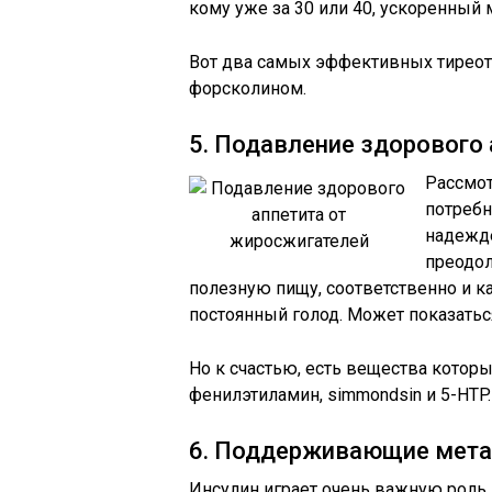
кому уже за 30 или 40, ускоренный
Вот два самых эффективных тиреотр
форсколином.
5. Подавление здорового 
Рассмот
потребн
надежде
преодол
полезную пищу, соответственно и 
постоянный голод. Может показаться
Но к счастью, есть вещества которы
фенилэтиламин, simmondsin и 5-HTP
6. Поддерживающие мет
Инсулин играет очень важную роль 