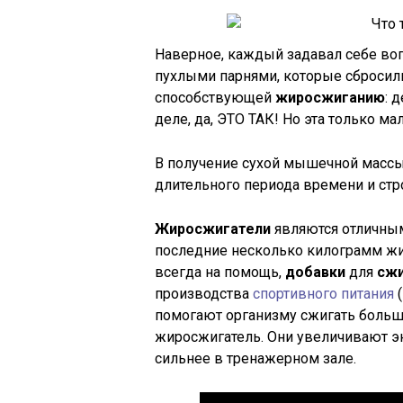
Наверное, каждый задавал себе воп
пухлыми парнями, которые сбросил
способствующей
жиросжиганию
: 
деле, да, ЭТО ТАК! Но эта только ма
В получение сухой мышечной массы
длительного периода времени и стро
Жиросжигатели
являются отличным 
последние несколько килограмм жи
всегда на помощь,
добавки
для
сжи
производства
спортивного питания
(
помогают организму сжигать больше
жиросжигатель. Они увеличивают э
сильнее в тренажерном зале.