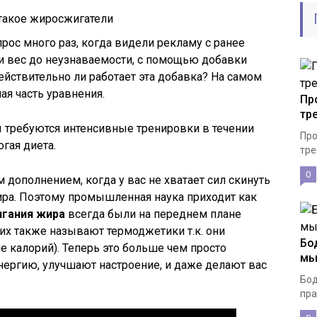
рос много раз, когда видели рекламу с ранее
и вес до неузнаваемости, с помощью добавки
действительно ли работает эта добавка? На самом
лая часть уравнения.
Пр
тр
 требуются интенсивные тренировки в течении
Про
гая диета.
тре
0
дополнением, когда у вас не хватает сил скинуть
ра. Поэтому промышленная наука приходит как
гания жира
всегда были на переднем плане
их также называют термоджетики т.к. они
Бо
 калорий). Теперь это больше чем просто
мы
нергию, улучшают настроение, и даже делают вас
Бод
пра