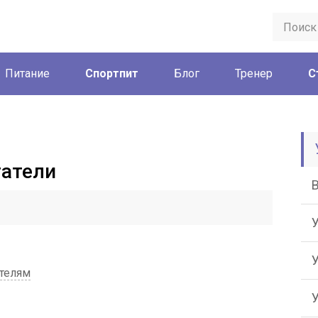
Питание
Спортпит
Блог
Тренер
С
гатели
телям