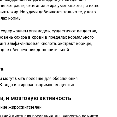
чинает расти, сжигание жира уменьшается, и ваше
вать жир. Но удачи добиваются только те, у кого
елах нормы.
м содержанием углеводов, существуют вещества,
овень сахара в крови в пределах нормального
ант альфа-липоевая кислота, экстракт корицы,
щь в обеспечении дополнительной
та
й могут быть полезны для обеспечения
ЛК вода и жирорастворимое вещество.
и, и мозговую активность
зной диете для похудения, вы, вероятно помните,