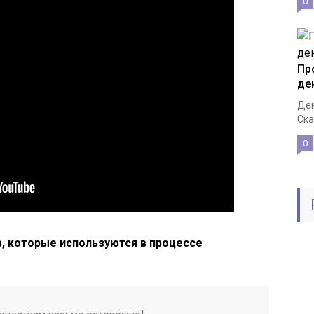
0
Пр
де
Ден
Ска
0
, которые используются в процессе