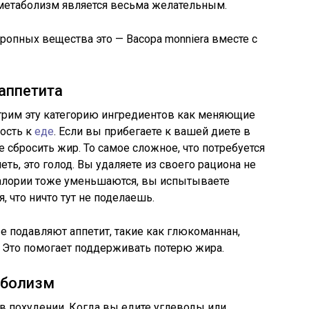
 метаболизм является весьма желательным.
опных вещества это — Bacopa monniera вместе с
аппетита
рим эту категорию ингредиентов как меняющие
ость к
еде
. Если вы прибегаете к вашей диете в
 сбросить жир. То самое сложное, что потребуется
еть, это голод. Вы удаляете из своего рациона не
калории тоже уменьшаются, вы испытываете
, что ничто тут не поделаешь.
е подавляют аппетит, такие как глюкоманнан,
. Это помогает поддерживать потерю жира.
аболизм
в похудении. Когда вы едите углеводы или