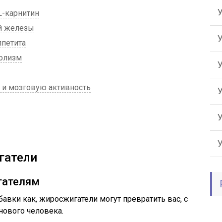
L-карнитин
й железы
ппетита
олизм
, и мозговую активность
гатели
гателям
авки как, жиросжигатели могут превратить вас, с
нового человека.