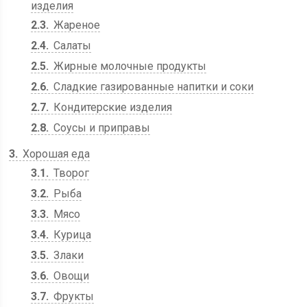
изделия
2.3
Жареное
2.4
Салаты
2.5
Жирные молочные продукты
2.6
Сладкие газированные напитки и соки
2.7
Кондитерские изделия
2.8
Соусы и приправы
3
Хорошая еда
3.1
Творог
3.2
Рыба
3.3
Мясо
3.4
Курица
3.5
Злаки
3.6
Овощи
3.7
Фрукты