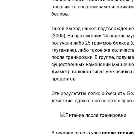
энергии, то спортсменам-силовикам,
белков.
Такой вывод нашел подтверждение 
(2005). На протяжении 14 недель 
получали либо 25 граммов белков (с
глутамина), либо такое же количест
после тренировки. В группе, получ
существенных изменений мышечной м
диаметр волокон типа I увеличился н
процентов.
Эти результаты легко объяснить. Б
действие, однако оно не столь ярк
В течение одного часа
после трени