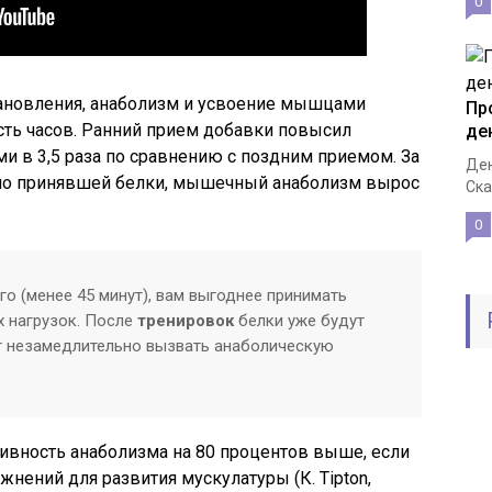
0
ановления, анаболизм и усвоение мышцами
Пр
ть часов. Ранний прием добавки повысил
де
 в 3,5 раза по сравнению с поздним приемом. За
Ден
нно принявшей белки, мышечный анаболизм вырос
Ска
0
го (менее 45 минут), вам выгоднее принимать
х нагрузок. После
тренировок
белки уже будут
ут незамедлительно вызвать анаболическую
ивность анаболизма на 80 процентов выше, если
жнений для развития мускулатуры (К. Tipton,