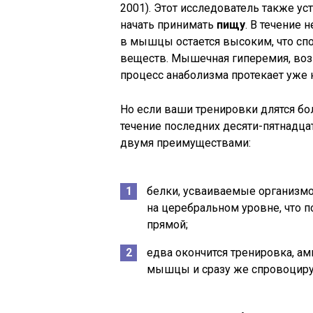
2001). Этот исследователь также ус
начать принимать
пищу
. В течение
в мышцы остается высоким, что сп
веществ. Мышечная гиперемия, возн
процесс анаболизма протекает уже н
Но если ваши тренировки длятся бо
течение последних десяти-пятнадца
двумя преимуществами:
белки, усваиваемые организмо
на церебральном уровне, что 
прямой;
едва окончится тренировка, ам
мышцы и сразу же спровоциру