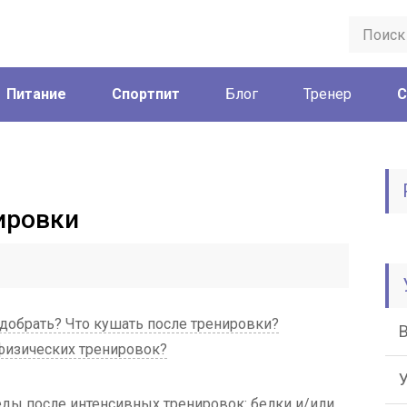
Питание
Спортпит
Блог
Тренер
С
ировки
добрать? Что кушать после тренировки?
 физических тренировок?
еды после интенсивных тренировок: белки и/или