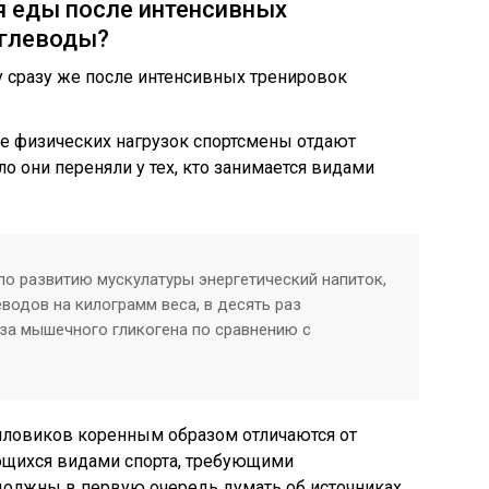
я еды после интенсивных
углеводы?
е физических нагрузок спортсмены отдают
о они переняли у тех, кто занимается видами
по развитию мускулатуры энергетический напиток,
водов на килограмм веса, в десять раз
еза мышечного гликогена по сравнению с
иловиков коренным образом отличаются от
ющихся видами спорта, требующими
должны в первую очередь думать об источниках