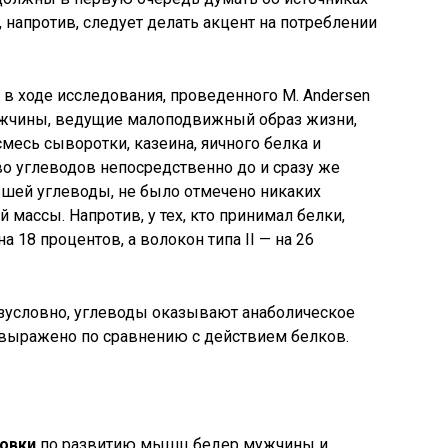
 напротив, следует делать акцент на потреблении
в ходе исследования, проведенного М. Andersen
мужчины, ведущие малоподвижный образ жизни,
месь сыворотки, казеина, яичного белка и
во углеводов непосредственно до и сразу же
авшей углеводы, не было отмечено никаких
ассы. Напротив, у тех, кто принимал белки,
а 18 процентов, а волокон типа II — на 26
езусловно, углеводы оказывают анаболическое
о выражено по сравнению с действием белков.
ровки
по развитию мышц бедер мужчины и